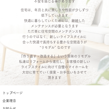
不安を感じる事があります
住宅は、年月と共に美しさや性能が少しずつ
低下していきます
快適に暮らしていくためには、継続した
メンテナンスが必要となります
ただ単に住宅空間のメンテナンスを
行うのではなく、新しいライフスタイルに
合った快適で長持ちする豊かな空間造りが
“リモデル” なのです
『作り直す・改造する』という意味のリモデル
私達はリフォームから進化し、お客様の新しい
ライフスタイルに向けて自慢のマイホームを
大切に育てていく提案・お手伝いをさせて
頂きます
トップページ
企業理念
お知らせ