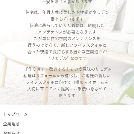
不安を感じる事があります
住宅は、年月と共に美しさや性能が少しずつ
低下していきます
快適に暮らしていくためには、継続した
メンテナンスが必要となります
ただ単に住宅空間のメンテナンスを
行うのではなく、新しいライフスタイルに
合った快適で長持ちする豊かな空間造りが
“リモデル” なのです
『作り直す・改造する』という意味のリモデル
私達はリフォームから進化し、お客様の新しい
ライフスタイルに向けて自慢のマイホームを
大切に育てていく提案・お手伝いをさせて
頂きます
トップページ
企業理念
お知らせ